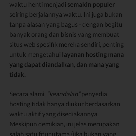
waktu henti menjadi
semakin populer
seiring berjalannya waktu. Ini juga bukan
tanpa alasan yang bagus - dengan begitu
banyak orang dan bisnis yang membuat
situs web spesifik mereka sendiri, penting
untuk mengetahui
layanan hosting mana
yang dapat diandalkan, dan mana yang
tidak.
Secara alami,
“keandalan”
penyedia
hosting tidak hanya diukur berdasarkan
waktu aktif yang disediakannya.
Meskipun demikian, ini jelas merupakan
salah satu fitur utama (jika bukan yang