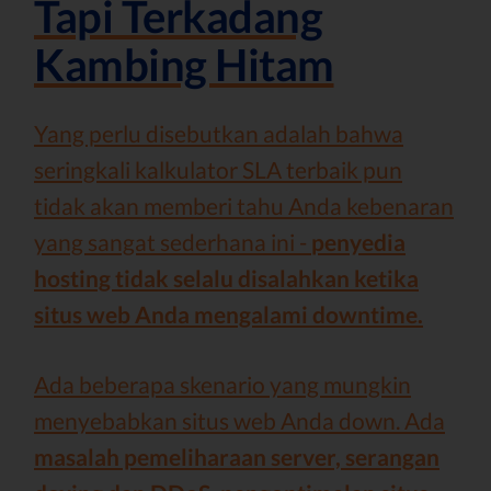
Tapi Terkadang
Kambing Hitam
Yang perlu disebutkan adalah bahwa
seringkali kalkulator SLA terbaik pun
tidak akan memberi tahu Anda kebenaran
yang sangat sederhana ini -
penyedia
hosting tidak selalu disalahkan ketika
situs web Anda mengalami downtime.
Ada beberapa skenario yang mungkin
menyebabkan situs web Anda down. Ada
masalah pemeliharaan server, serangan