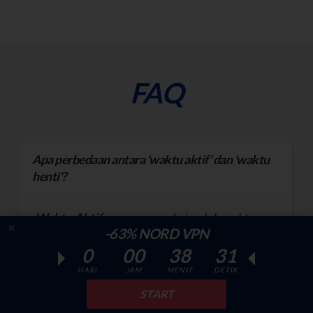
FAQ
Apa perbedaan antara 'waktu aktif' dan 'waktu
henti'?
Waktu Aktif
mengacu pada jumlah waktu
-63% NORD VPN
situs web Anda aktif dan dapat dijangkau
0
00
38
29
oleh pengguna dari seluruh internet.
Waktu
HARI
JAM
MENIT
DETIK
Henti
adalah kebalikannya - ini adalah
START
periode waktu di mana tidak ada seorang pun