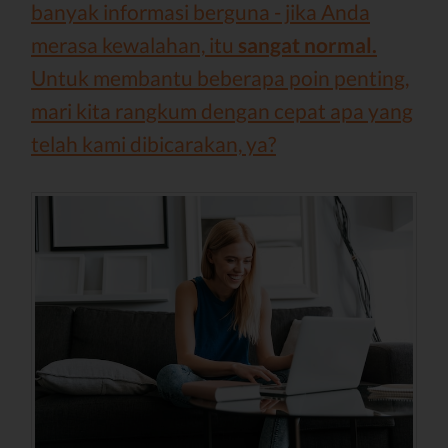
banyak informasi berguna - jika Anda
merasa kewalahan, itu
sangat normal.
Untuk membantu beberapa poin penting,
mari kita rangkum dengan cepat apa yang
telah kami dibicarakan, ya?