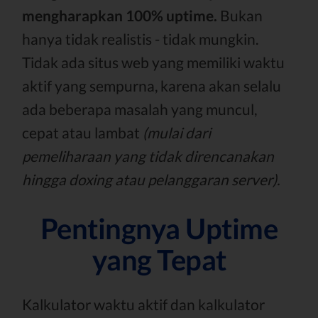
mengharapkan 100% uptime.
Bukan
hanya tidak realistis - tidak mungkin.
Tidak ada situs web yang memiliki waktu
aktif yang sempurna, karena akan selalu
ada beberapa masalah yang muncul,
cepat atau lambat
(mulai dari
pemeliharaan yang tidak direncanakan
hingga doxing atau pelanggaran server).
Pentingnya Uptime
yang Tepat
Kalkulator waktu aktif dan kalkulator