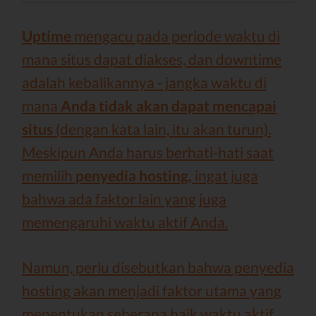
Uptime
mengacu pada periode waktu di
mana situs dapat diakses, dan downtime
adalah kebalikannya - jangka waktu di
mana
Anda tidak akan dapat mencapai
situs
(dengan kata lain, itu akan turun).
Meskipun Anda harus berhati-hati saat
memilih
penyedia hosting,
ingat juga
bahwa ada faktor lain yang juga
memengaruhi waktu aktif Anda.
Namun, perlu disebutkan bahwa penyedia
hosting akan menjadi faktor utama yang
menentukan seberapa baik waktu aktif