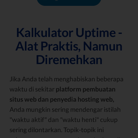
Kalkulator Uptime -
Alat Praktis, Namun
Diremehkan
Jika Anda telah menghabiskan beberapa
waktu di sekitar
platform pembuatan
situs web dan penyedia hosting web,
Anda mungkin sering mendengar istilah
"waktu aktif" dan "waktu henti" cukup
sering dilontarkan. Topik-topik ini