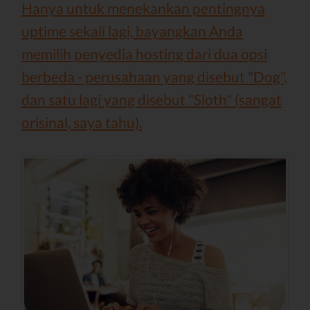
Hanya untuk menekankan pentingnya
uptime sekali lagi, bayangkan Anda
memilih penyedia hosting dari dua opsi
berbeda - perusahaan yang disebut "Dog",
dan satu lagi yang disebut "Sloth" (sangat
orisinal, saya tahu).