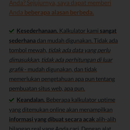
Anda? Sejujurnya, saya dapat memberi
Anda
beberapa alasan berbeda.
Kesederhanaan.
Kalkulator kami
sangat
sederhana
dan mudah digunakan. Tidak ada
tombol mewah,
tidak ada data yang perlu
dimasukkan, tidak ada perhitungan di luar
grafik
- mudah digunakan, dan tidak
memerlukan pengetahuan apa pun tentang
pembuatan situs web, apa pun.
Keandalan.
Beberapa kalkulator uptime
yang ditemukan online akan menampilkan
informasi yang dibuat secara acak
alih-alih
bilangan real yang Anda cari. Dengan alat