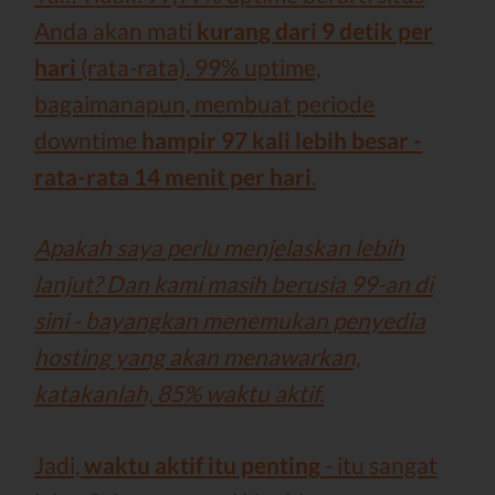
Anda akan mati
kurang dari 9 detik per
hari
(rata-rata). 99% uptime,
bagaimanapun, membuat periode
downtime
hampir 97 kali lebih besar -
rata-rata 14 menit per hari
.
Apakah saya perlu menjelaskan lebih
lanjut? Dan kami masih berusia 99-an di
sini - bayangkan menemukan penyedia
hosting yang akan menawarkan,
katakanlah, 85% waktu aktif.
Jadi,
waktu aktif itu penting
- itu sangat