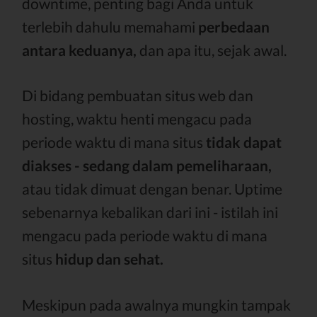
downtime, penting bagi Anda untuk
terlebih dahulu memahami
perbedaan
antara keduanya,
dan apa itu, sejak awal.
Di bidang pembuatan situs web dan
hosting, waktu henti mengacu pada
periode waktu di mana situs
tidak dapat
diakses - sedang dalam pemeliharaan,
atau tidak dimuat dengan benar. Uptime
sebenarnya kebalikan dari ini - istilah ini
mengacu pada periode waktu di mana
situs
hidup dan sehat.
Meskipun pada awalnya mungkin tampak