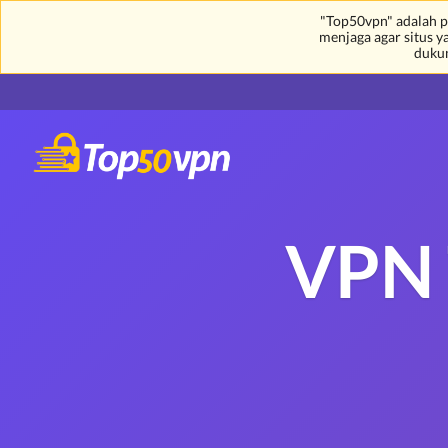
"Top50vpn" adalah p
menjaga agar situs 
duku
VPN 