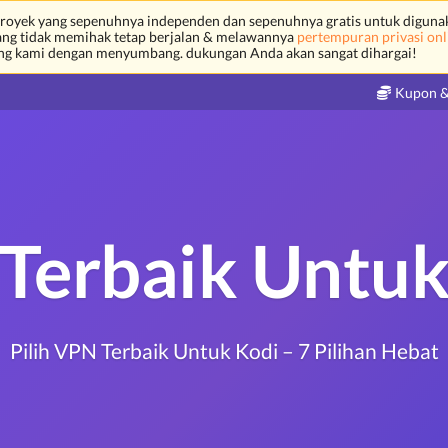
royek yang sepenuhnya independen dan sepenuhnya gratis untuk diguna
yang tidak memihak tetap berjalan & melawannya
pertempuran privasi onl
ng kami dengan menyumbang. dukungan Anda akan sangat dihargai!
Kupon &
Terbaik Untuk
Pilih VPN Terbaik Untuk Kodi – 7 Pilihan Hebat