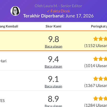
Oleh Laura M. - Senior Editor
✓ Fakta Dicek
Terakhir Diperbarui:
June 17, 2026
ang Kembali
Skor Kami
Peringkat
9.8
(1152 Ulasa
Baca ulasan
9.4
Hari
(1014 Ulasa
Baca ulasan
9.1
(1367 Ulasa
Baca ulasan
8.9
YES
(1284 Ulasa
Baca ulasan