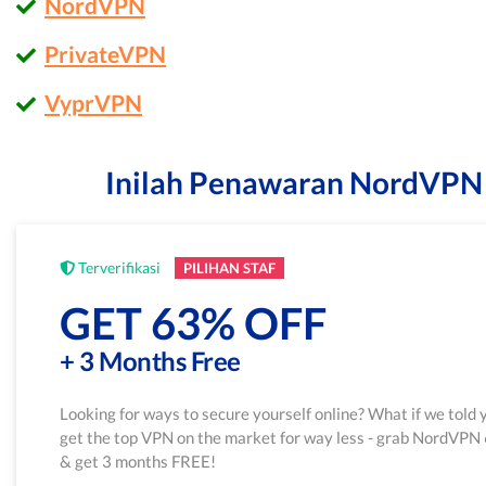
NordVPN
PrivateVPN
VyprVPN
Inilah Penawaran NordVPN 
Terverifikasi
PILIHAN STAF
GET 63% OFF
+ 3 Months Free
Looking for ways to secure yourself online? What if we told 
get the top VPN on the market for way less - grab NordVPN
& get 3 months FREE!