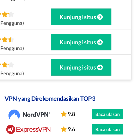
Kunjungi situs
 Pengguna)
Kunjungi situs
 Pengguna)
Kunjungi situs
 Pengguna)
VPN yang Direkomendasikan TOP3
9.8
Baca ulasan
9.6
Baca ulasan