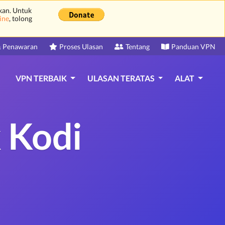
kan. Untuk
ine
, tolong
 Penawaran
Proses Ulasan
Tentang
Panduan VPN
VPN TERBAIK
ULASAN TERATAS
ALAT
 Kodi