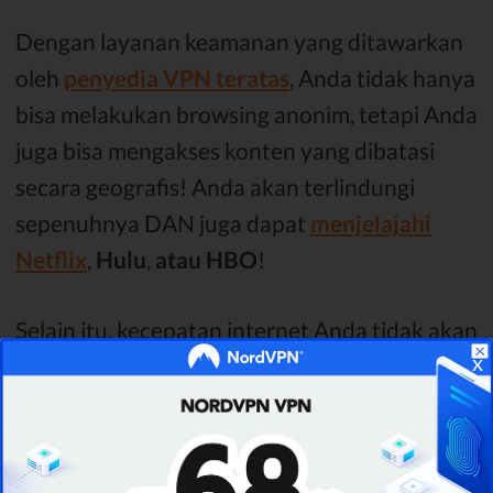
Dengan layanan keamanan yang ditawarkan
oleh
penyedia VPN teratas
, Anda tidak hanya
bisa melakukan browsing anonim, tetapi Anda
juga bisa mengakses konten yang dibatasi
secara geografis! Anda akan terlindungi
sepenuhnya DAN juga dapat
menjelajahi
Netflix
,
Hulu
,
atau HBO
!
Selain itu, kecepatan internet Anda tidak akan
x
melemah secara drastis -
penyedia VPN
tertentu biasanya memperlambat kecepatan
internet Anda hanya sebesar 10-30Mb/dtk
!