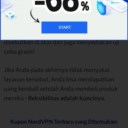
Berbicara tentang paket harga, penyedia VPN
terpopuler seperti
NordVPN (US$2,99/bln)
,
ExpressVPN (US$8,32/bln)
, dan
CyberGhost
($2,75/bln)
menawarkan semua fitur yang
disebutkan di atas dan juga menyediakan uji
coba gratis!
Jika Anda pada akhirnya tidak menyukai
layanan tersebut, Anda bisa mendapatkan
uang kembali setelah Anda membeli produk
mereka -
fleksibilitas adalah kuncinya
.
Kupon NordVPN Terbaru yang Ditemukan: