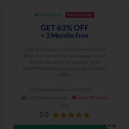
Terverifikasi
PILIHAN STAF
GET 63% OFF
+ 3 Months Free
Looking for ways to secure yourself online?
What if we told you that you can get the top
VPN on the market for way less - grab
NordVPN 60% discount now & get 3 months
FREE!
Tanggal Kedaluwarsa : 12/08/2026
Hanya 99 Tersisa
3,191 Digunakan Orang
NILAI
5.0