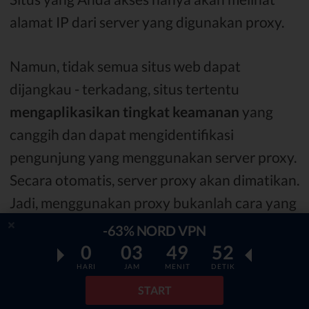
alamat IP dari server yang digunakan proxy.
Namun, tidak semua situs web dapat
dijangkau - terkadang, situs tertentu
mengaplikasikan tingkat keamanan
yang
canggih dan dapat mengidentifikasi
pengunjung yang menggunakan server proxy.
Secara otomatis, server proxy akan dimatikan.
Jadi, menggunakan proxy bukanlah cara yang
paling dapat diandalkan untuk aktivitas
-63% NORD VPN
browsing anonim dalam jangka panjang.
0
03
49
50
HARI
JAM
MENIT
DETIK
START
Apalgi ketika ada alat yang jauh lebih