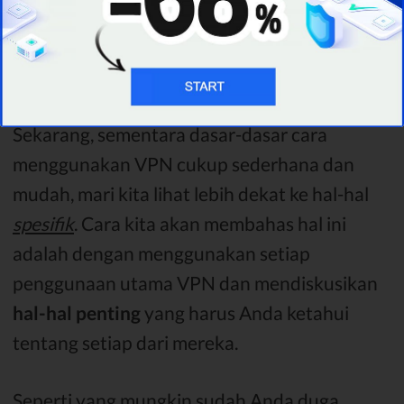
pernah didengar sebelumnya
, sering kali, ada
sesuatu yang mencurigakan
terjadi di latar
belakang.
Sekarang, sementara dasar-dasar cara
menggunakan VPN cukup sederhana dan
mudah, mari kita lihat lebih dekat ke hal-hal
spesifik
. Cara kita akan membahas hal ini
adalah dengan menggunakan setiap
penggunaan utama VPN dan mendiskusikan
hal-hal penting
yang harus Anda ketahui
tentang setiap dari mereka.
Seperti yang mungkin sudah Anda duga,