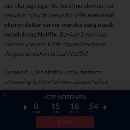
mereka juga agak berhasil melakukannya -
semakin banyak penyedia VPN
menyusut
ukuran daftar server mereka yang masih
mendukung Netflix.
Bahkan beberapa
raksasa industri tidak dapat berurusan
dengan tindakan brutal Netflix!
Karena itu, jika Netflix (
atau platform
streaming konten lainnya, dalam hal ini
)
adalah alasan Anda untuk mencoba
-63% NORD VPN
mempelajari cara terhubung ke VPN, selalu
0
15
18
53
lakukan
penelitian sebelumnya
tentang VPN
HARI
JAM
MENIT
DETIK
yang Anda pilih untuk dibeli dan digunakan.
START
Jika hanya memiliki 1 atau 2 server yang