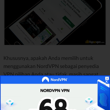
Khususnya, apakah Anda memilih untuk
menggunakan NordVPN sebagai penyedia
VPN pilihan Anda atau tidak, masih sangat
x
disarankan agar Anda menggunakan
salah
satu nama teratas
industri ini. Meskipun Anda
mungkin merasa seperti "
memukul emas
"
dengan beberapa VPN yang teduh,
belum