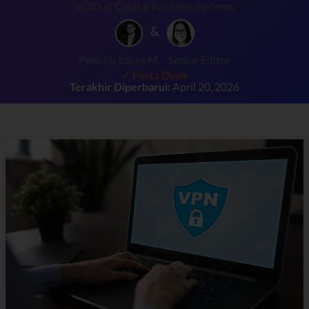
vCIO at Capital Business Systems
&
Penulis: Laura M. - Senior Editor
✓ Fakta Dicek
Terakhir Diperbarui:
April 20, 2026