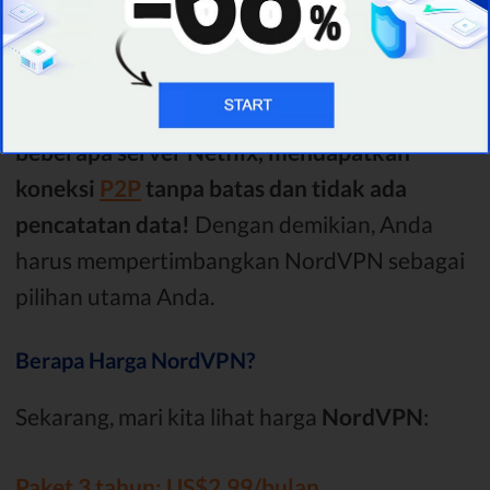
NordVPN
kompatibel
dengan
iOS, Android,
dan Android TV, macOS dan Windows
.
Terlebih lagi, Anda dapat
menghubungkan 6
perangkat sekaligus,
membuka blokir
beberapa server Netflix, mendapatkan
koneksi
P2P
tanpa batas dan tidak ada
pencatatan data!
Dengan demikian, Anda
harus mempertimbangkan NordVPN sebagai
pilihan utama Anda.
Berapa Harga NordVPN?
Sekarang, mari kita lihat harga
NordVPN
:
Paket 3 tahun: US$2,99/bulan