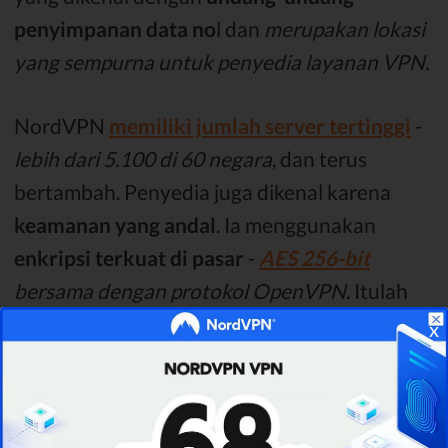
penyimpanan data no
l dan
merupakan lokasi
yang sempurna untuk penyedia layanan VPN.
NordVPN
memiliki jumlah server tertinggi
-
lebih dari 5.100 di 60 negara
, dan terus
bertambah. Penyedia juga dikenal karena
keamanan yang andal
. Ia menggunakan
enkripsi terkuat di pasar
-
AES 256-bit
bersama dengan protokol OpenVPN
. Itulah
yang saya maksudkan dengan mengatakan
x
bahwa penyedia VPN yang mampu jauh lebih
baik daripada layanan VPN seumur hidup.