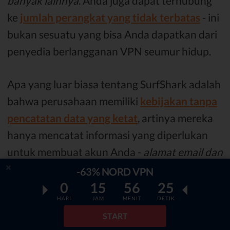
banyak lainnya
. Anda juga dapat terhubung
ke
jumlah perangkat yang tidak terbatas
- ini
bukan sesuatu yang bisa Anda dapatkan dari
penyedia berlangganan VPN seumur hidup.
Apa yang luar biasa tentang SurfShark adalah
bahwa perusahaan memiliki
kebijakan tanpa
pencatatan data yang ketat
, artinya mereka
hanya mencatat informasi yang diperlukan
untuk membuat akun Anda -
alamat email dan
data pembayaran
. Juga, setelah melakukan
-63% NORD VPN
pengujian menyeluruh
, baik
IP
maupun
DNS
0
15
56
24
HARI
JAM
MENIT
DETIK
tidak terdeteksi.
START