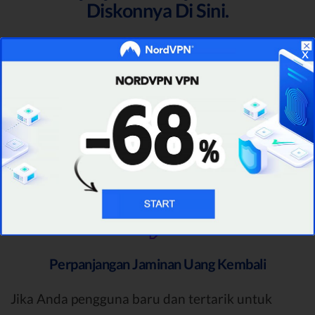
Diskonnya Di Sini.
Masing-masing diskon Black Friday PIA yang
x
akan Anda temukan di situs kami telah dipilih
secara seksama oleh tim ahli kami untuk
menyediakan Anda diskon paling mutakhir.
Perpanjangan Jaminan Uang Kembali
Jika Anda pengguna baru dan tertarik untuk