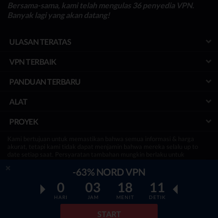
Bersama-sama, kami telah mengulas 36 penyedia VPN.
Banyak lagi yang akan datang!
ULASAN TERATAS
VPN TERBAIK
PANDUAN TERBARU
ALAT
PROYEK
Kami bertujuan untuk memastikan bahwa semua informasi & harga
akurat, tetapi kami tidak dapat menjamin bahwa mereka selalu up to
date setiap saat. Persyaratan tambahan mungkin berlaku untuk
penawaran & penawaran gratis.
Disclosure:
Agar situs kami tetap berjalan & gratis, terkadang kami
-63% NORD VPN
mungkin menerima komisi kecil jika pembaca memutuskan untuk
0
03
18
10
membeli melalui tautan di situs, tanpa biaya tambahan.
HARI
JAM
MENIT
DETIK
© Top50vpn.com - Sebuah inisiatif Independen untuk Ulasan VPN
Terbaik, Keamanan Online & Perlindungan Privasi Teratas |
START
hello@top50vpn.com