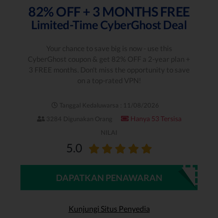
82% OFF + 3 MONTHS FREE
Limited-Time CyberGhost Deal
Your chance to save big is now - use this
CyberGhost coupon & get 82% OFF a 2-year plan +
3 FREE months. Don't miss the opportunity to save
on a top-rated VPN!
Tanggal Kedaluwarsa : 11/08/2026
Hanya 53 Tersisa
3284 Digunakan Orang
NILAI
5.0
DAPATKAN PENAWARAN
Kunjungi Situs Penyedia