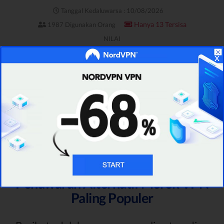
Tanggal Kedaluwarsa : 10/08/2026
Hanya 13 Tersisa
1987 Digunakan Orang
NILAI
4.9
x
DAPATKAN PENAWARAN
Kunjungi Situs Penyedia
Penawaran Alternatif Merek VPN
Paling Populer