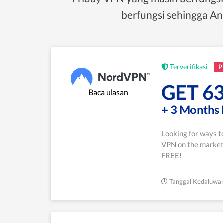
berfungsi sehingga A
Terverifikasi
P
GET 6
Baca ulasan
+ 3 Months 
Looking for ways to
VPN on the market
FREE!
Tanggal Kedaluwar