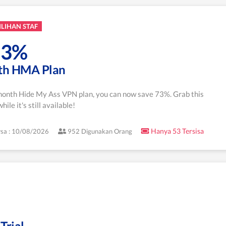
ILIHAN STAF
73%
th HMA Plan
month Hide My Ass VPN plan, you can now save 73%. Grab this
hile it's still available!
Hanya 53 Tersisa
sa : 10/08/2026
952 Digunakan Orang
Trial