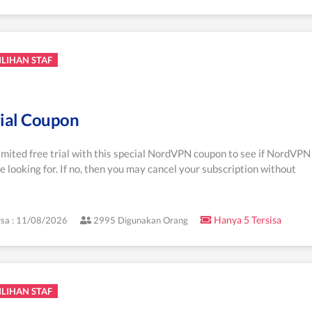
ILIHAN STAF
rial Coupon
imited free trial with this special NordVPN coupon to see if NordVPN
re looking for. If no, then you may cancel your subscription without
Hanya 5 Tersisa
sa : 11/08/2026
2995 Digunakan Orang
ILIHAN STAF