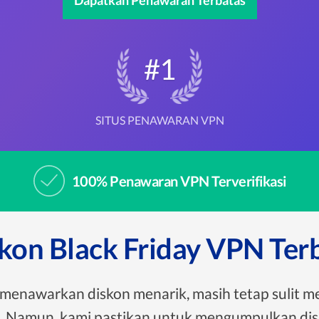
Dapatkan Penawaran Terbatas
#1
SITUS PENAWARAN VPN
100% Penawaran VPN Terverifikasi
kon Black Friday VPN Ter
 menawarkan diskon menarik, masih tetap sulit 
i. Namun, kami pastikan untuk mengumpulkan dis