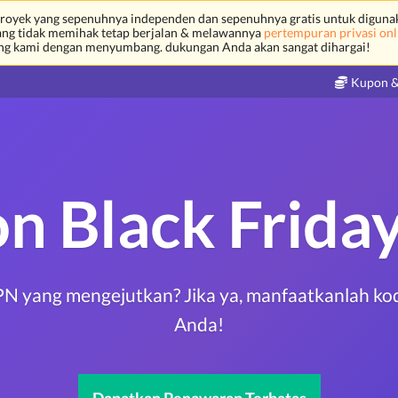
royek yang sepenuhnya independen dan sepenuhnya gratis untuk diguna
yang tidak memihak tetap berjalan & melawannya
pertempuran privasi onl
ng kami dengan menyumbang. dukungan Anda akan sangat dihargai!
Kupon &
on Black Frida
VPN yang mengejutkan? Jika ya, manfaatkanlah k
Anda!