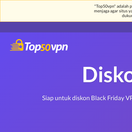
"Top50vpn" adalah p
menjaga agar situs 
duku
Disk
Siap untuk diskon Black Friday 