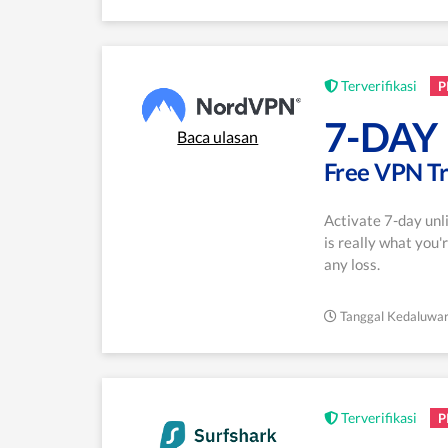
Terverifikasi
P
7-DAY
Baca ulasan
Free VPN T
Activate 7-day unl
is really what you'
any loss.
Tanggal Kedaluwar
Terverifikasi
P