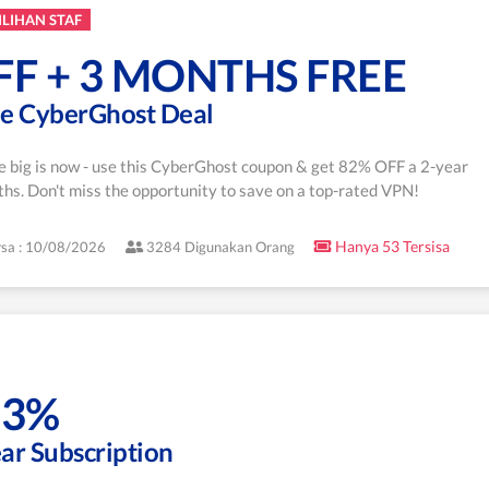
ILIHAN STAF
FF + 3 MONTHS FREE
me CyberGhost Deal
e big is now - use this CyberGhost coupon & get 82% OFF a 2-year
hs. Don't miss the opportunity to save on a top-rated VPN!
Hanya 53 Tersisa
sa : 10/08/2026
3284 Digunakan Orang
73%
ar Subscription