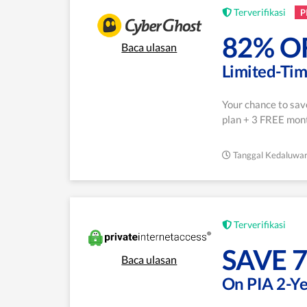
Terverifikasi
P
82% O
Baca ulasan
Limited-Ti
Your chance to sav
plan + 3 FREE mont
Tanggal Kedaluwar
Terverifikasi
SAVE 
Baca ulasan
On PIA 2-Ye