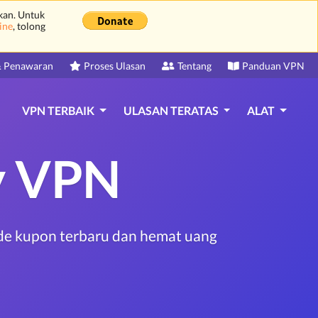
kan. Untuk
ine
, tolong
 Penawaran
Proses Ulasan
Tentang
Panduan VPN
VPN TERBAIK
ULASAN TERATAS
ALAT
y VPN
ode kupon terbaru dan hemat uang