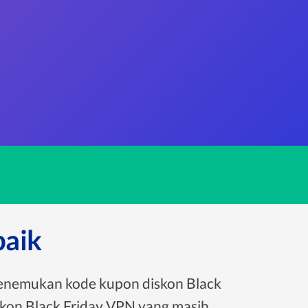
baik
menemukan kode kupon diskon Black
kon Black Friday VPN yang masih