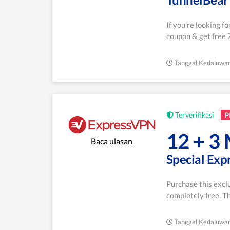
If you're looking f
coupon & get free 7
Tanggal Kedaluwar
Terverifikasi
P
12 + 
Baca ulasan
Special Ex
Purchase this exc
completely free. Th
Tanggal Kedaluwar